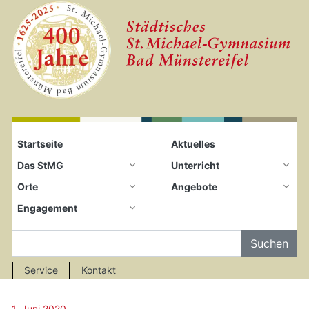
Startseite
Zum Seiteninhalt springen
Startseite
Aktuelles
Das StMG
Unterricht
Orte
Angebote
Engagement
Auf der Seite Suchen
Service
Kontakt
1. Juni 2020