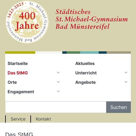
Startseite
Zum Seiteninhalt springen
Startseite
Aktuelles
Das StMG
Unterricht
Orte
Angebote
Engagement
Auf der Seite Suchen
Service
Kontakt
Das StMG