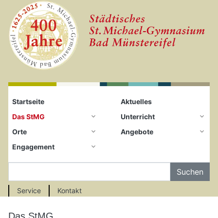
Startseite
Zum Seiteninhalt springen
Startseite
Aktuelles
Das StMG
Unterricht
Orte
Angebote
Engagement
Auf der Seite Suchen
Service
Kontakt
Das StMG